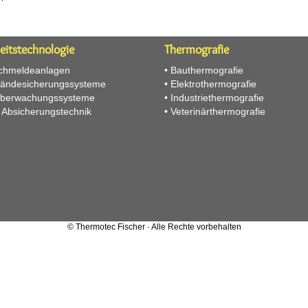
eitstechnologie
Thermografie
chmeldeanlagen
•
Bauthermografie
ländesicherungssysteme
•
Elektrothermografie
überwachungssysteme
•
Industriethermografie
h Absicherungstechnik
•
Veterinärthermografie
© Thermotec Fischer · Alle Rechte vorbehalten