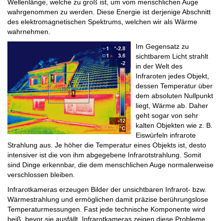
Wellenlänge, welche zu groß ist, um vom menschlichen Auge
wahrgenommen zu werden. Diese Energie ist derjenige Abschnitt
des elektromagnetischen Spektrums, welchen wir als Wärme
wahrnehmen.
Im Gegensatz zu
sichtbarem Licht strahlt
in der Welt des
Infraroten jedes Objekt,
dessen Temperatur über
dem absoluten Nullpunkt
liegt, Wärme ab. Daher
geht sogar von sehr
kalten Objekten wie z. B.
Eiswürfeln infrarote
Strahlung aus. Je höher die Temperatur eines Objekts ist, desto
intensiver ist die von ihm abgegebene Infrarotstrahlung. Somit
sind Dinge erkennbar, die dem menschlichen Auge normalerweise
verschlossen bleiben.
Infrarotkameras erzeugen Bilder der unsichtbaren Infrarot- bzw.
Wärmestrahlung und ermöglichen damit präzise berührungslose
Temperaturmessungen. Fast jede technische Komponente wird
heiß, bevor sie ausfällt. Infrarotkameras zeigen diese Probleme